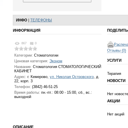
ИНФО
|
ТЕЛЕФОНЫ
ИНФОРМАЦИЯ
ПОДЕЛИТЬ
867
0
Распеча
Отзывы (0)
Категории:
Стоматологии
УСЛУГИ
Ценовая категория:
Эконом
Название:
Стоматология СТОМАТОЛОГИЧЕСКИЙ
КАБИНЕТ
Терапия
Адрес:
г. Кемерово
,
ул. Николая Островского
, д.
НОВОСТИ
22, корп. 3
Телефон:
(3842) 46-51-25
Время работы:
пн.-пт.: 08:00 - 15:00, сб., вс.:
Нет новост
выходной
АКЦИИ
Нет акций
ОПИСАНИЕ