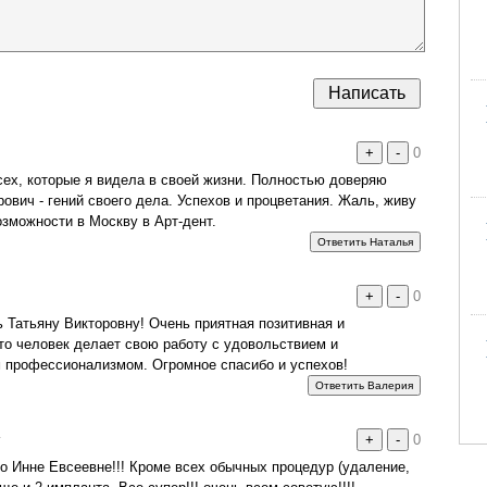
+
-
0
сех, которые я видела в своей жизни. Полностью доверяю
ович - гений своего дела. Успехов и процветания. Жаль, живу
озможности в Москву в Арт-дент.
Ответить Наталья
+
-
0
Татьяну Викторовну! Очень приятная позитивная и
то человек делает свою работу с удовольствием и
м профессионализмом. Огромное спасибо и успехов!
Ответить Валерия
г
+
-
0
о Инне Евсеевне!!! Кроме всех обычных процедур (удаление,