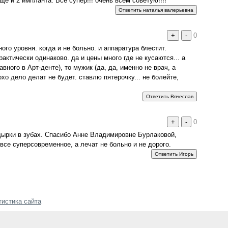
ще и 2 импланта. Все супер!!! очень всем советую!!!!
Ответить наталья валерьевна
+
-
0
го уровня. когда и не больно. и аппаратура блестит.
актически одинаково. да и цены много где не кусаются... а
авного в Арт-денте), то мужик (да, да, именно не врач, а
охо дело делат не будет. ставлю пятерочку... не болейте,
Ответить Вячеслав
+
-
0
ырки в зубах. Спасибо Анне Владимировне Бурлаковой,
все суперсовременное, а лечат не больно и не дорого.
Ответить Игорь
тистика сайта