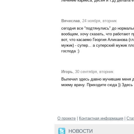
лечение кариеса, десен и т.д) делала е
Вячеслав
, 24 ноября, вторник
сегодня все "подтянулись" до нормально
вообщем, хочу сказать, что работают пр
вот, что касаемо Георгия Алиханова (гл
мужик) - супер... а суперский мужик пл
господа :)
Игорь
, 30 сентября, вторник
Вылечил здесь давно мучившие меня д
моему врачу. Приходите сюда )) Здесь 
О проекте
|
Контактная информация
|
Ста
НОВОСТИ