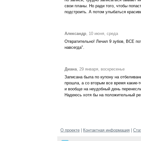
свои планы. Но ради того, чтобы попас
подстроить. А потом улыбаться красивы
Александр
, 10 июня, среда
Отвратительно! Лечил 9 зубов, ВСЕ по
навсегда".
Диана
, 29 января, воскресенье
Записана была по купону на отбеливан
прошла, а со вторым все время какие-
и вообще на неудобный день перенесли
Надеюсь хотя бы на положительный ре
О проекте
|
Контактная информация
|
Ста