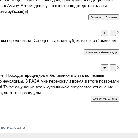
ть к Амину Магомедовичу, то стоит и подождать и планы
ми зубками))))
Ответить Аноним
+
-
2
том перелечивал. Сегодня вырвали зуб, который он "вылечил
Ответить Александр
+
-
2
ие. Проходит процедура отбеливания в 2 этапа, первый
то неурядицы, 3 РАЗА мне переносили время в итоге позвонили
! Такое ощущение что к купонщикам предвзятое отношение.
зультат от процедуры.
Ответить Диана
тистика сайта