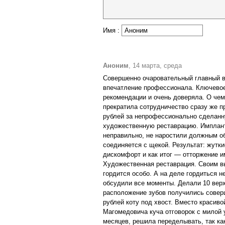
Имя :
Аноним
, 14 марта, среда
Совершенно очаровательный главный в
впечатление профессионала. Ключевое 
рекомендации и очень доверяла. О чем
прекратила сотрудничество сразу же п
рублей за непрофессионально сделанну
художественную реставрацию. Имплант
неправильно, не наростили должным об
соединяется с щекой. Результат: жутки
дискомфорт и как итог — отторжение и
Художественная реставрация. Своим в
гордится особо. А на деле гордиться н
обсудили все моменты. Делали 10 верхн
расположение зубов получились соверш
рублей коту под хвост. Вместо красиво
Магомедовича куча отговорок с милой 
месяцев, решила переделывать, так как