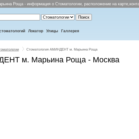
ьина Роща - информация о Стоматологии, расположение на карте,конта
Поиск
стоматологий
Локатор
Улицы
Галлерея
томатологии
Стоматология АМИНДЕНТ м. Марьина Роща
ЕНТ м. Марьина Роща - Москва