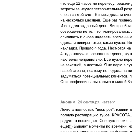
что еще 12 часов не перенесу, решили
затраты за неудовлетворительный резу
снова за мой счет. Виниры делали очен
на несколько месяцев. Еще раз принес
И вот долгожданный день. Виниры были
совершенно не те, что планировалось.
спиливать и снова надевать временные
сделали виниры такие, какие нужно. В
накладки. Прошло 4 года. Несмотря на 
4 года получаю воспаление десен, жут
наклеены неправильно. Все нужно пере
не заказной, а честный. Я не верю в 
нашей стране, поэтому не подала на ни
задуматься потенциальных клиентов, п
Они профессионалы только в милой бол
Аноним
, 24 сентября, четверг
Лечила полностью "весь рот", извините
полную реставрацию зубов. КРАСОТА.
радует, а восхищает. Советую всем св
еще)))) Бывают моменты по времени, но
по записи, трудно записаться бывает и