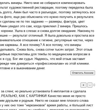
 делать виниры. Никто мне не собирался компенсировать
льтат художественной реставрации, поэтому переделка была
ь долго, Амин был часто в разъездах, поэтому затянулось все
ла фото, еще раз объяснила что нужно получить в результате.
 сделаны не по тех заданию — размеры, фактура, цвет
 Амин увидел это сам, когда приклеил 2 винира. Пришлось
 коронки. Ушла в слезах и снова долгое ожидание. Наконец-то
нешне — результат отличный. Я была довольна и простила все
внимательное отношение к гигиене, регулярные чистки, через
кие карманы. А все почему? А все потому, что виниры
делывать. Снова боль, снова сотни тысяч затрат. Этот отзыв
судебные перспективы для тяжбы по медицинским вопросам в
х в суд. Бог им судья. Надеюсь, что мой отзыв заставит
режде чем довериться «профессионалам» из этой клиники.
товне и в выкачивании денег.
Ответить Аноним
+
-
0
 за сленг, но реально установила 6 имплантов и сделала
..РЕАЛЬНО, КАК С КАРТИНКИ! Качество меня не просто
оим друзьям и родным. Никто не сказал мне плохого слова
 у них оно тоже "нерезиновое" время работы, и большой лист
менно тогда, когда мы свободны, приходиться подстраивать