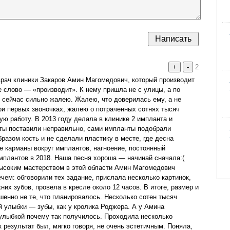
+
-
2
рач клиники Закаров Амин Магомедович, который производит
слово — «производит». К нему пришла не с улицы, а по
 сейчас сильно жалею. Жалею, что доверилась ему, а не
ри первых звоночках, жалею о потраченных сотнях тысяч
ю работу. В 2013 году делала в клинике 2 импланта и
ы поставили неправильно, сами импланты подобрали
разом кость и не сделали пластику в месте, где десна
е карманы вокруг имплантов, нагноение, постоянный
мплантов в 2018. Наша песня хороша — начинай сначала:(
ысоким мастерством в этой области Амин Магомедович
ечем: обговорили тех задание, прислала несколько картинок,
их зубов, провела в кресле около 12 часов. В итоге, размер и
енно не те, что планировалось. Несколько сотен тысяч
й улыбки — зубы, как у кролика Роджера. А у Амина
улыбкой почему так получилось. Проходила несколько
 результат был, мягко говоря, не очень эстетичным. Поняла,