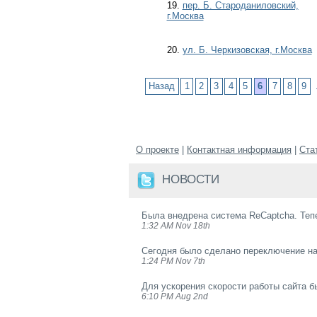
19.
пер. Б. Староданиловский,
г.Москва
20.
ул. Б. Черкизовская, г.Москва
Назад
1
2
3
4
5
6
7
8
9
О проекте
|
Контактная информация
|
Ста
НОВОСТИ
Была внедрена система ReCaptcha. Теп
1:32 AM Nov 18th
Сегодня было сделано переключение на
1:24 PM Nov 7th
Для ускорения скорости работы сайта б
6:10 PM Aug 2nd