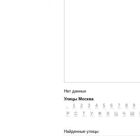
Нет данных
Улицы Москва
.
1
2
3
4
5
6
7
8
9
Р
С
Т
У
Ф
Х
Ц
Ч
Ш
Найденные улицы