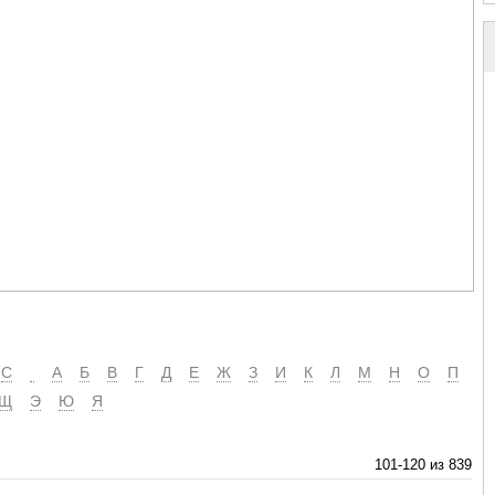
C
А
Б
В
Г
Д
Е
Ж
З
И
К
Л
М
Н
О
П
Щ
Э
Ю
Я
101-120 из 839