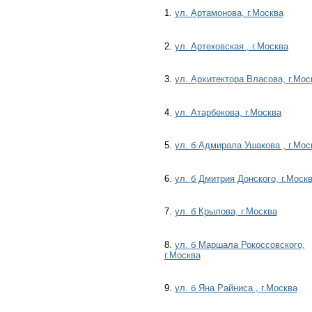
1.
ул. Артамонова, г.Москва
2.
ул. Артековская , г.Москва
3.
ул. Архитектора Власова, г.Мос
4.
ул. Атарбекова, г.Москва
5.
ул. б Адмирала Ушакова , г.Мос
6.
ул. б Дмитрия Донского, г.Моск
7.
ул. б Крылова, г.Москва
8.
ул. б Маршала Рокоссовского,
г.Москва
9.
ул. б Яна Райниса , г.Москва