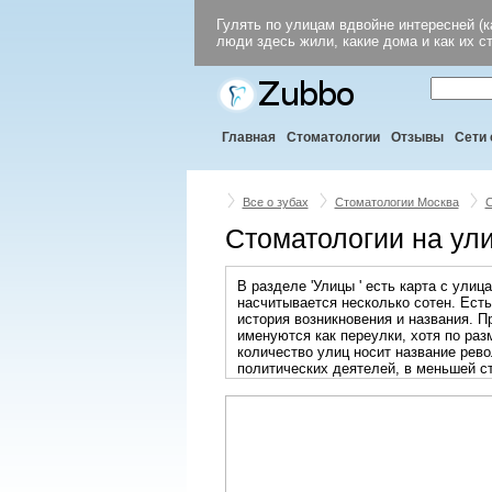
Гулять по улицам вдвойне интересней (к
люди здесь жили, какие дома и как их с
Главная
Стоматологии
Отзывы
Сети 
Все о зубах
Стоматологии Москва
С
Стоматологии на ул
В разделе 'Улицы ' есть карта с ули
насчитывается несколько сотен. Есть
история возникновения и названия. П
именуются как переулки, хотя по ра
количество улиц носит название рев
политических деятелей, в меньшей ст