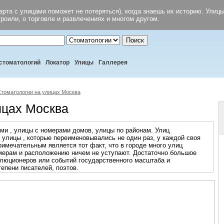
арта с улицами поможет не потеряться), когда знаешь их историю. Улицы 
троили, о торговле и развлечениях и многом другом.
Поиск
стоматологий
Локатор
Улицы
Галлерея
томатологии на улицах Москва
ицах Москва
цами , улицы с номерами домов, улицы по районам. Улиц
 улицы , которые переименовывались не один раз, у каждой своя
римечательным является тот факт, что в городе много улиц
змерам и расположению ничем не уступают. Достаточно большое
олюционеров или событий государственного масштаба и
епени писателей, поэтов.