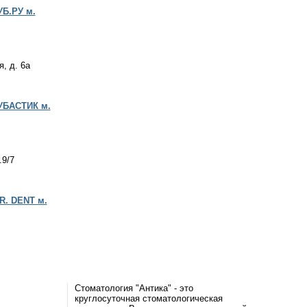
УБ.РУ м.
, д. 6а
ЗУБАСТИК м.
.9/7
R. DENT м.
Стоматология "Антика" - это
круглосуточная стоматологическая