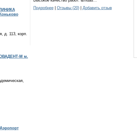
Высокое качество работ. &mdas...
Подробнее
|
Отзывы (20)
|
Добавить отзыв
КЛИНИКА
Коньково
, д. 113, корп.
НОВАДЕНТ-М м.
адемическая,
Аэропорт