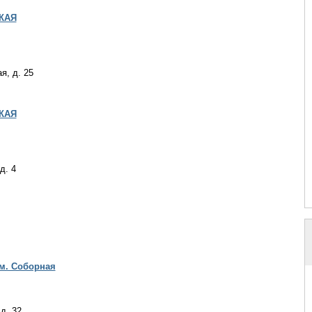
КАЯ
я, д. 25
КАЯ
д. 4
 м. Соборная
д. 32