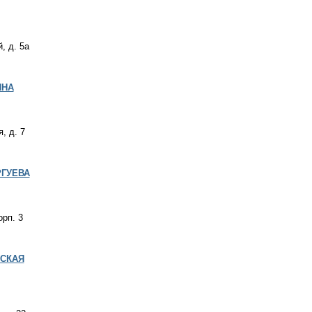
, д. 5а
ИНА
, д. 7
РГУЕВА
орп. 3
ЕСКАЯ