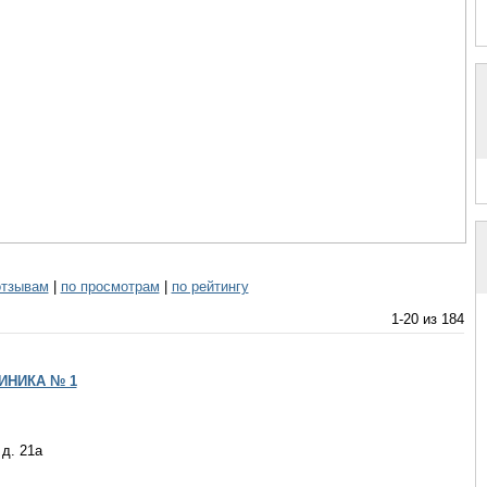
отзывам
|
по просмотрам
|
по рейтингу
1-20 из 184
ИНИКА № 1
 д. 21а