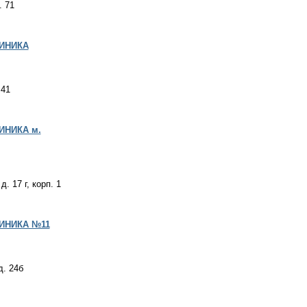
. 71
ИНИКА
 41
НИКА м.
. 17 г, корп. 1
ИНИКА №11
д. 24б