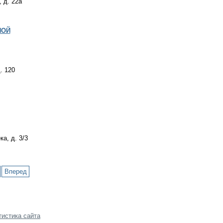
 д. 22а
НОЙ
. 120
а, д. 3/3
Вперед
тистика сайта