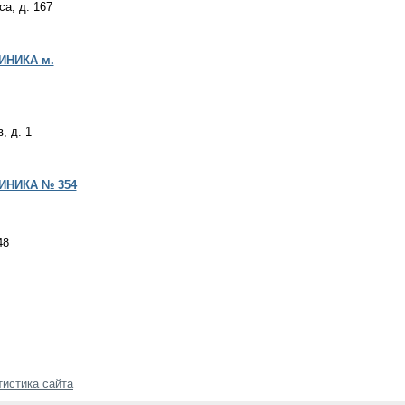
са, д. 167
НИКА м.
, д. 1
НИКА № 354
48
тистика сайта